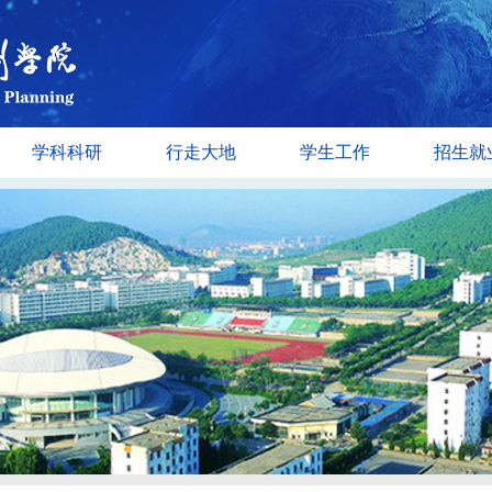
学科科研
行走大地
学生工作
招生就