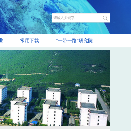
业
常用下载
“一带一路”研究院