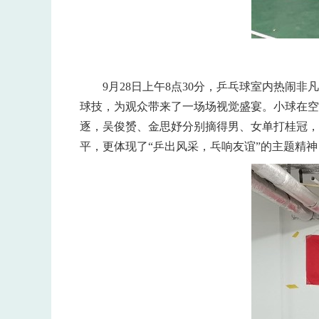
9月28日上午8点30分，乒乓球室内热
球技，为观众带来了一场场视觉盛宴。小球在空
逐，吴俊赟、金思妤分别摘得男、女单打桂冠，
平，更体现了“乒出风采，乓响友谊”的主题精