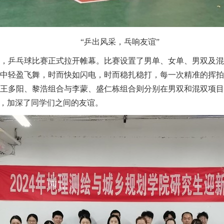
“乒出风采，乓响友谊”
闹非凡，乒乓球比赛正式拉开帷幕。比赛设置了男单、女单、男双及
中轻盈飞舞，时而快如闪电，时而稳扎稳打，每一次精准的挥拍
王多阳、黎浩组合与李蒙、盛仁栋组合则分别在男双和混双项目
神，加深了同学们之间的友谊。