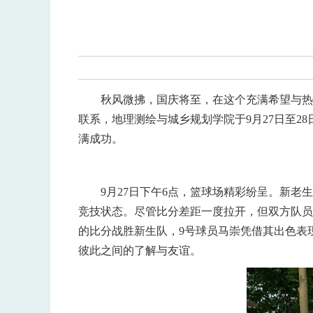
秋风微拂，国庆将至，在这个充满希望与热
联系，地理测绘与城乡规划学院于9月27日至2
满成功。
9月27日下午6点，篮球场精彩纷呈。新
竞技状态。尽管比分差距一度拉开，但双方队员
的比分战胜新生队，9号球员马崇凭借其出色表
彼此之间的了解与友谊。