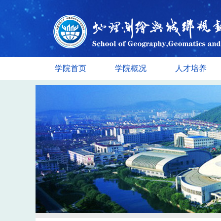
学院首页
学院概况
人才培养